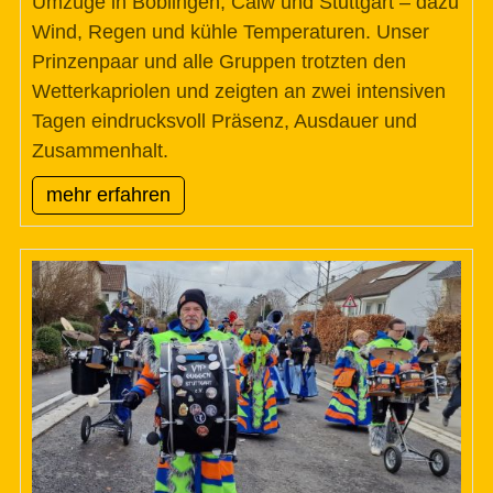
Umzüge in Böblingen, Calw und Stuttgart – dazu
Wind, Regen und kühle Temperaturen. Unser
Prinzenpaar und alle Gruppen trotzten den
Wetterkapriolen und zeigten an zwei intensiven
Tagen eindrucksvoll Präsenz, Ausdauer und
Zusammenhalt.
mehr erfahren