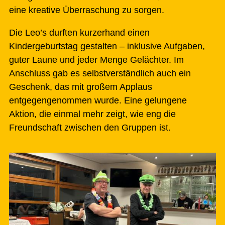
eine kreative Überraschung zu sorgen.
Die Leo’s durften kurzerhand einen
Kindergeburtstag gestalten – inklusive Aufgaben,
guter Laune und jeder Menge Gelächter. Im
Anschluss gab es selbstverständlich auch ein
Geschenk, das mit großem Applaus
entgegengenommen wurde. Eine gelungene
Aktion, die einmal mehr zeigt, wie eng die
Freundschaft zwischen den Gruppen ist.