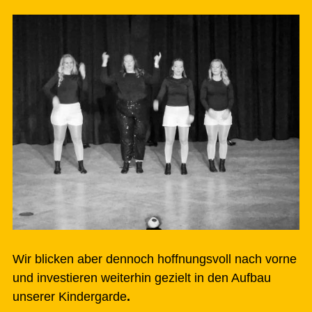
Wir blicken aber dennoch
hoffnungsvoll nach vorne
und investieren weiterhin gezielt in den Aufbau
unserer Kindergarde
.