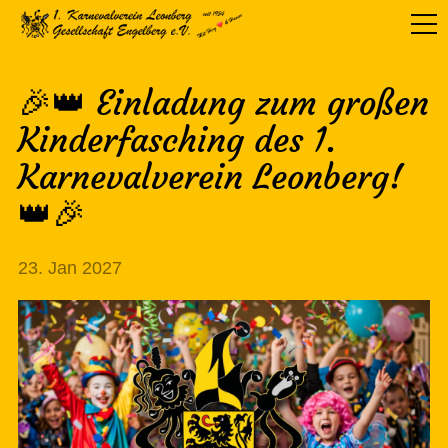
🎉👑 Einladung zum großen
Kinderfasching des 1.
Karnevalverein Leonberg!
👑🎉
23. Jan 2027