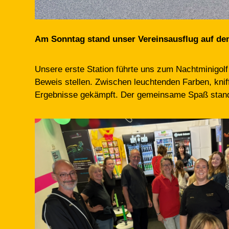
Am Sonntag stand unser Vereinsausflug auf de
Unsere erste Station führte uns zum Nachtminigol
Beweis stellen. Zwischen leuchtenden Farben, knif
Ergebnisse gekämpft. Der gemeinsame Spaß stand 