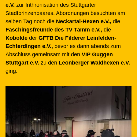
e.V.
zur Inthronisation des Stuttgarter
Stadtprinzenpaares. Abordnungen besuchten am
selben Tag noch die
Neckartal-Hexen e.V.,
die
Faschingsfreunde des TV Tamm e.V.,
die
Kobolde
der
GFTB Die Filderer Leinfelden-
Echterdingen e.V.,
bevor es dann abends zum
Abschluss gemeinsam mit den
VIP Guggen
Stuttgart e.V.
zu den
Leonberger Waldhexen e.V.
ging.