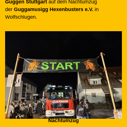
Guggen Stuttgart
auf dem Nachtumzug
der
Guggamusigg Hexenbusters e.V.
in
Wolfschlugen.
Nachtumzug