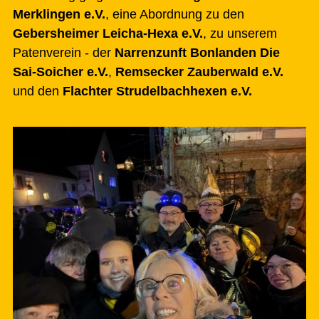
Merklingen e.V.
, eine Abordnung zu den
Gebersheimer Leicha-Hexa e.V.
, zu unserem
Patenverein - der
Narrenzunft Bonlanden Die
Sai-Soicher e.V.
,
Remsecker Zauberwald e.V.
und den
Flachter Strudelbachhexen e.V.