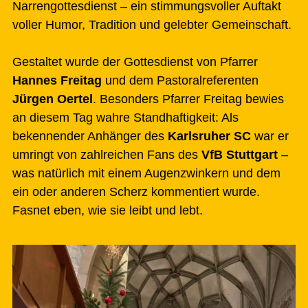
Narrengottesdienst – ein stimmungsvoller Auftakt
voller Humor, Tradition und gelebter Gemeinschaft.
Gestaltet wurde der Gottesdienst von Pfarrer
Hannes Freitag
und dem Pastoralreferenten
Jürgen Oertel
. Besonders Pfarrer Freitag bewies
an diesem Tag wahre Standhaftigkeit: Als
bekennender Anhänger des
Karlsruher SC
war er
umringt von zahlreichen Fans des
VfB Stuttgart
–
was natürlich mit einem Augenzwinkern und dem
ein oder anderen Scherz kommentiert wurde.
Fasnet eben, wie sie leibt und lebt.