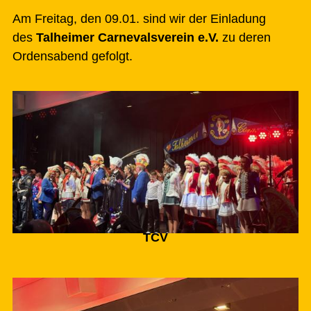
Am Freitag, den 09.01. sind wir der Einladung
des
Talheimer Carnevalsverein e.V.
zu deren
Ordensabend gefolgt.
TCV